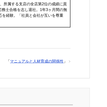
し、所属する支店の全店第2位の成績に貢
務士合格を志し退社。1年3ヶ月間の無
応を経験。「社員と会社が互いを尊重
「
マニュアルと人材育成の関係性
」