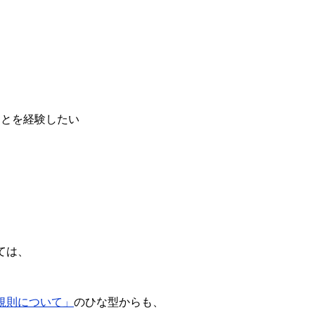
ことを経験したい
ては、
規則について」
のひな型からも、