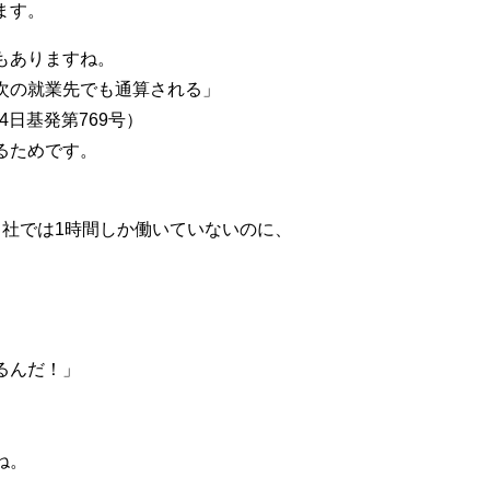
ます。
もありますね。
次の就業先でも通算される」
4日基発第769号）
るためです。
自社では1時間しか働いていないのに、
るんだ！」
ね。