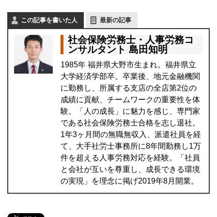
この記事を書いた人
最新の記事
社会保険労務士・人事労務コ
ンサルタント 島田知明
1985年 福井県大野市生まれ。福井県立
大学経済学部卒。卒業後、地元金融機関
に勤務し、所属する支店の全店第2位の
成績に貢献、チームワークの重要性を体
験。「人の成長」に魅力を感じ、専門家
である社会保険労務士合格を志し退社。
1年3ヶ月間の無職無収入、派遣社員を経
て、大手社労士事務所に8年間勤務し1万
件を超える人事労務対応を経験。「社員
と会社が互いを尊重し、成長できる環境
の実現」を理念に掲げ2019年8月開業。