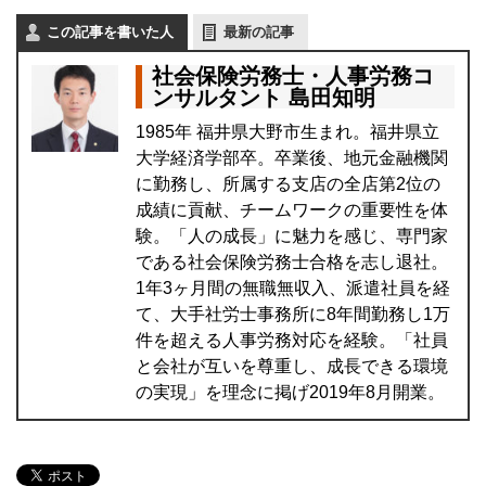
この記事を書いた人
最新の記事
社会保険労務士・人事労務コ
ンサルタント 島田知明
1985年 福井県大野市生まれ。福井県立
大学経済学部卒。卒業後、地元金融機関
に勤務し、所属する支店の全店第2位の
成績に貢献、チームワークの重要性を体
験。「人の成長」に魅力を感じ、専門家
である社会保険労務士合格を志し退社。
1年3ヶ月間の無職無収入、派遣社員を経
て、大手社労士事務所に8年間勤務し1万
件を超える人事労務対応を経験。「社員
と会社が互いを尊重し、成長できる環境
の実現」を理念に掲げ2019年8月開業。