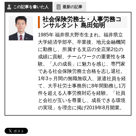
この記事を書いた人
最新の記事
社会保険労務士・人事労務コ
ンサルタント 島田知明
1985年 福井県大野市生まれ。福井県立
大学経済学部卒。卒業後、地元金融機関
に勤務し、所属する支店の全店第2位の
成績に貢献、チームワークの重要性を体
験。「人の成長」に魅力を感じ、専門家
である社会保険労務士合格を志し退社。
1年3ヶ月間の無職無収入、派遣社員を経
て、大手社労士事務所に8年間勤務し1万
件を超える人事労務対応を経験。「社員
と会社が互いを尊重し、成長できる環境
の実現」を理念に掲げ2019年8月開業。