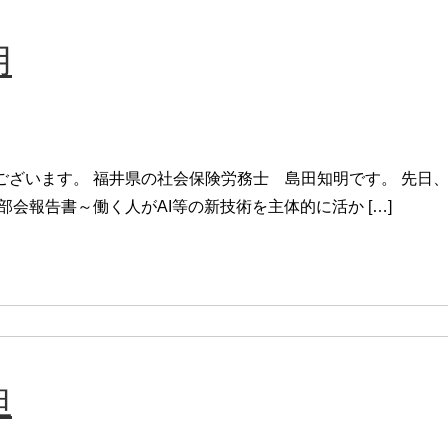
用
ざいます。 福井県の社会保険労務士 島田知明です。 先日、
会報告書～働く人がAI等の新技術を主体的に活か […]
担